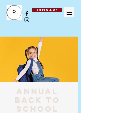
¡DONAR!
Annual
Back to
School