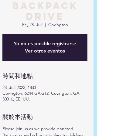
Backpack
Drive
Fr., 28. Juli
  |  
Covington
Ya no es posible registrarse
Ver otros eventos
時間和地點
28. Juli 2023, 18:00
Covington, 6244 GA-212, Covington, GA
30016, EE. UU.
關於本活動
Please join us as we provide donated 
Backpacks and school supplies to children 