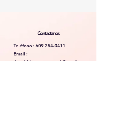
Contáctanos
Teléfono :
609 254-0411
Email :
Ayudahispanaoutreach@gmail.co
m
Conéctate con nosotros
Facebook
Instagram
Suscribirse