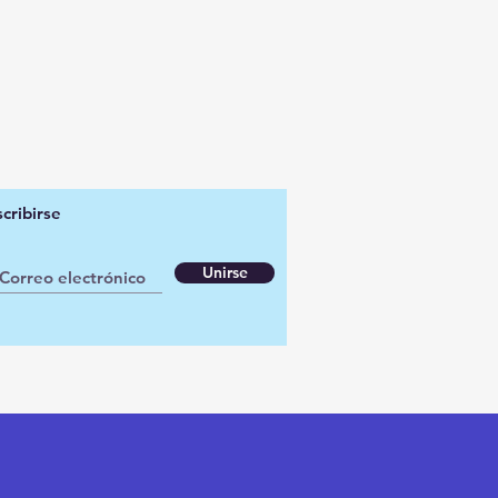
cribirse
Unirse